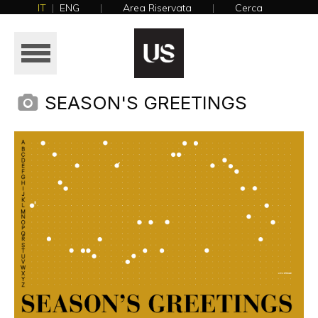
IT
|
ENG
|
Area Riservata
|
Cerca
NEWS
HOME
AZIENDA
SEASON'S GREETINGS
PRODOTTI
REALIZZAZIONI
CATALOGHI
NEWS