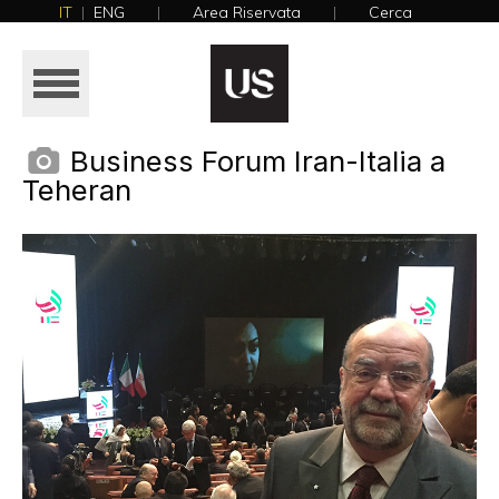
IT
|
ENG
|
Area Riservata
|
Cerca
NEWS
HOME
AZIENDA
Business Forum Iran-Italia a
Teheran
PRODOTTI
REALIZZAZIONI
CATALOGHI
NEWS