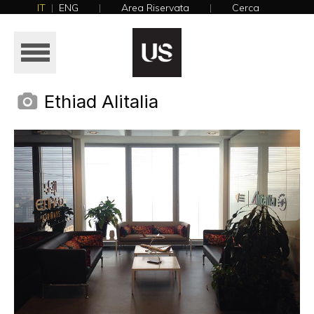
IT
|
ENG
|
Area Riservata
|
Cerca
NEWS
HOME
AZIENDA
Ethiad Alitalia
PRODOTTI
REALIZZAZIONI
CATALOGHI
NEWS