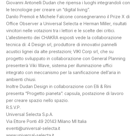
Giovanni Antonelli Dudan che ripensa i luoghi integrandoli con
le tecnologie per creare un “digital living”.
Danilo Premoli e Michele Falcone consegneranno il Prize X di
Office Observer a Universal Selecta e Herman Miller, risultati
vincitori nelle votazioni tra i lettori e le scelte dei critici.
L’allestimento dei CHAKRA esposti vede la collaborazione
tecnica di: 4 Design srl, produttore di innovativi pannelli
acustici lignei da alte prestazioni; VIKI Corp srl, che su
progetto sviluppato in collaborazione con General Planning
presenterà Viki Wave, sistema per illuminazione uffici
integrato con meccanismo per la sanificazione dell’aria in
ambienti chiusi.
Inoltre Dudan Design in collaborazione con Elli & Rini
presenta “Progetto pianeta”: capsula, postazione di lavoro
per creare spazio nello spazio.
R.S.V.P.
Universal Selecta S.p.A.
Via Ettore Ponti 49 20143 Milano MI Italia
eventi@universal-selecta.it
www.universal-selecta.it