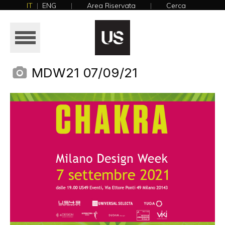
IT
|
ENG
|
Area Riservata
|
Cerca
NEWS
HOME
AZIENDA
MDW21 07/09/21
PRODOTTI
REALIZZAZIONI
CATALOGHI
NEWS