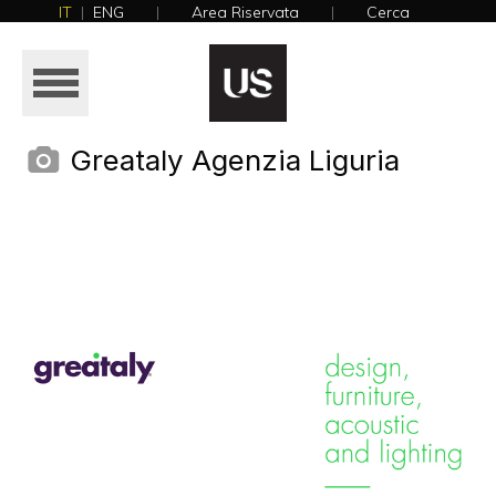
IT
|
ENG
|
Area Riservata
|
Cerca
NEWS
HOME
AZIENDA
Greataly Agenzia Liguria
PRODOTTI
REALIZZAZIONI
CATALOGHI
NEWS